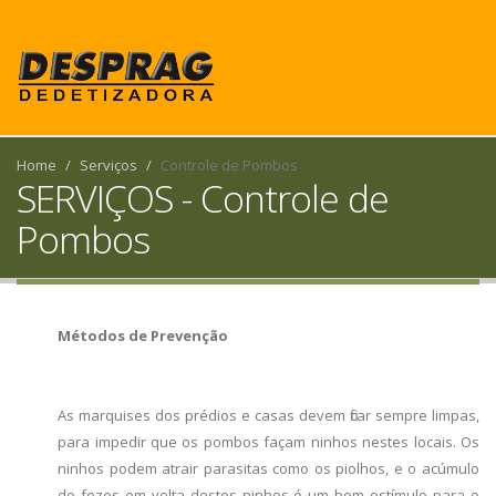
Home
Serviços
Controle de Pombos
SERVIÇOS - Controle de
Pombos
Métodos de Prevenção
As marquises dos prédios e casas devem ficar sempre limpas,
para impedir que os pombos façam ninhos nestes locais. Os
ninhos podem atrair parasitas como os piolhos, e o acúmulo
de fezes em volta destes ninhos é um bom estímulo para o