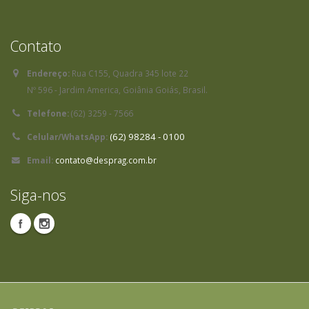
Contato
Endereço:
Rua C155, Quadra 345 lote 22
Nº 596 - Jardim America, Goiânia Goiás, Brasil.
Telefone:
(62) 3259 - 7566
(62) 98284 - 0100
Celular/WhatsApp:
Email:
contato@desprag.com.br
Siga-nos